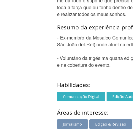
me dá todo o suporte que preciso e 
toda a força que eu tenho dentro d
e realizar todos os meus sonhos.
Resumo da experiência profi
- Ex-membro da Mosaico Comunicaç
São João del-Rei) onde atuei na edi
- Voluntário da trigésima quarta ed
e na cobertura do evento.
Habilidades:
Comunicação Digital
Edição Aud
Áreas de interesse:
Jornalismo
Edição & Revisão