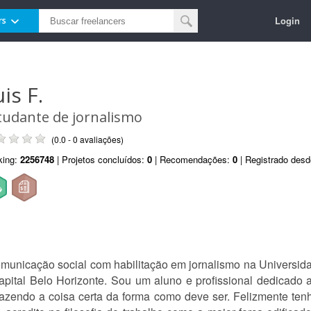
Login
rs
is F.
tudante de jornalismo
(0.0 - 0 avaliações)
king:
2256748
| Projetos concluídos:
0
| Recomendações:
0
| Registrado des
municação social com habilitação em jornalismo na Universid
capital Belo Horizonte. Sou um aluno e profissional dedicado 
fazendo a coisa certa da forma como deve ser. Felizmente te