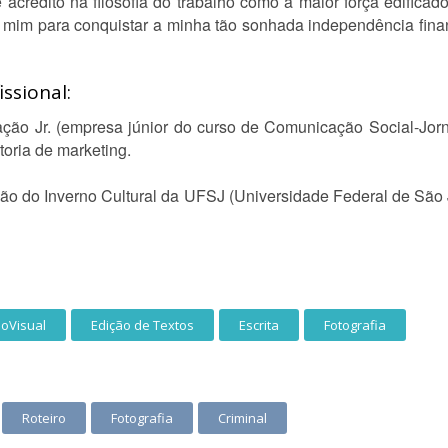
acredito na filosofia do trabalho como a maior força edificad
e mim para conquistar a minha tão sonhada independência finan
ssional:
ão Jr. (empresa júnior do curso de Comunicação Social-Jorn
toria de marketing.
ição do Inverno Cultural da UFSJ (Universidade Federal de São J
ioVisual
Edição de Textos
Escrita
Fotografia
Roteiro
Fotografia
Criminal