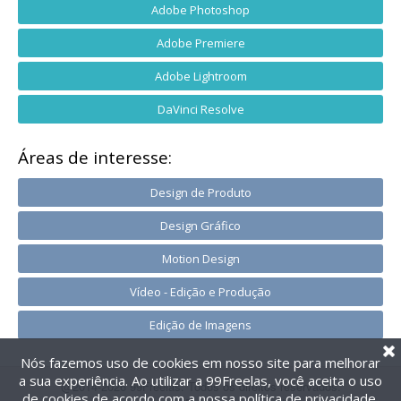
Adobe Photoshop
Adobe Premiere
Adobe Lightroom
DaVinci Resolve
Áreas de interesse:
Design de Produto
Design Gráfico
Motion Design
Vídeo - Edição e Produção
Edição de Imagens
Nós fazemos uso de cookies em nosso site para melhorar
a sua experiência. Ao utilizar a 99Freelas, você aceita o uso
@2014-2026 99Freelas. Todos os direitos reservados.
de cookies de acordo com a nossa
política de privacidade
.