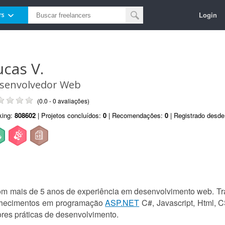
Login
rs
ucas V.
senvolvedor Web
(0.0 - 0 avaliações)
king:
808602
| Projetos concluídos:
0
| Recomendações:
0
| Registrado desd
m mais de 5 anos de experiência em desenvolvimento web. T
onhecimentos em programação
ASP.NET
C#, Javascript, Html, 
ores práticas de desenvolvimento.