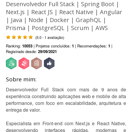
Desenvolvedor Full Stack | Spring Boot |
Next.js | React JS | React Native | Angular
| Java | Node | Docker | GraphQL |
Prisma | PostgreSQL | Scrum | AWS
(5.0 - 1 avaliação)
Ranking:
10053
| Projetos concluídos:
1
| Recomendações:
1
|
Registrado desde:
29/09/2021
Sobre mim:
Desenvolvedor Full Stack com mais de 9 anos de
experiência construindo aplicações web e mobile de alta
performance, com foco em escalabilidade, arquitetura e
entrega de valor.
Especialista em Front-end com Next.js e React Native,
desenvolvendo interfaces rápidas, modernas e