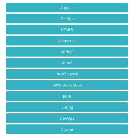
Angular
Git Hub
HTML5
Javascript
NodeJS
React
React Native
Less/SASS/SCSS
Java
Spring
DevOps
Docker