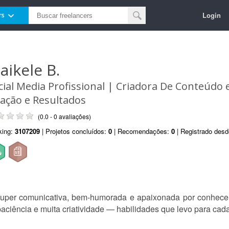
Login
rs
aikele B.
cial Media Profissional | Criadora De Conteúdo
iação e Resultados
(0.0 - 0 avaliações)
king:
3107209
| Projetos concluídos:
0
| Recomendações:
0
| Registrado des
super comunicativa, bem-humorada e apaixonada por conhecer
aciência e muita criatividade — habilidades que levo para cad