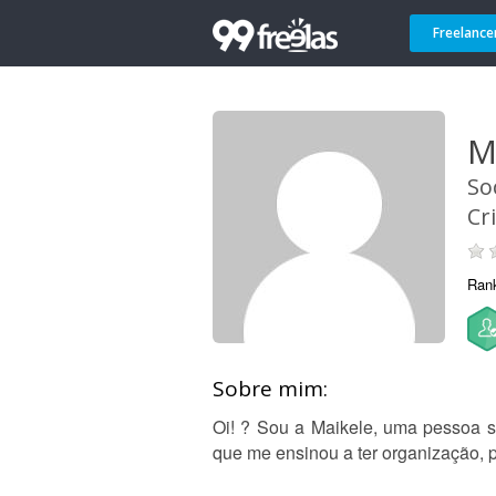
Freelance
M
So
Cr
Ran
Sobre mim:
Oi! ? Sou a Maikele, uma pessoa 
que me ensinou a ter organização, p