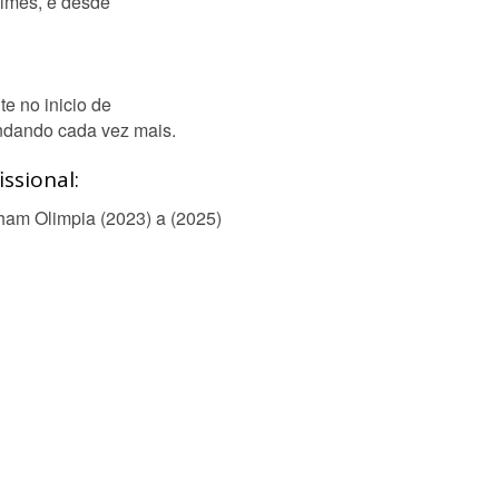
ilmes, e desde
te no inicio de
ndando cada vez mais.
ssional:
dham Olimpia (2023) a (2025)