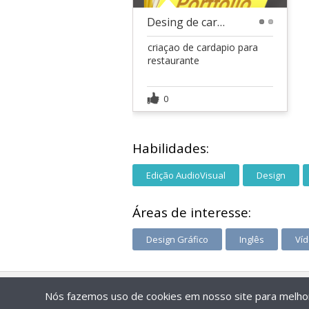
Desing de cardapio
1
2
criaçao de cardapio para
restaurante
0
Habilidades:
Edição AudioVisual
Design
Áreas de interesse:
Design Gráfico
Inglês
Víd
Nós fazemos uso de cookies em nosso site para melhora