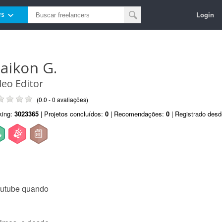
Login
rs
aikon G.
deo Editor
(0.0 - 0 avaliações)
king:
3023365
| Projetos concluídos:
0
| Recomendações:
0
| Registrado des
outube quando