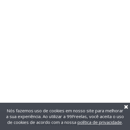
Nós fazemos uso de cookies em nosso site para melhorar
a sua experiência. Ao utilizar a 99Freelas, você aceita o uso
@2014-2026 99Freelas. Todos os direitos reservados.
de cookies de acordo com a nossa
política de privacidade
.
Termos de uso
|
Política de privacidade