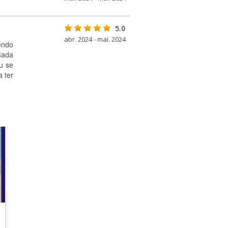
5.0
abr. 2024 - mai. 2024
endo
Cada
u se
a ter