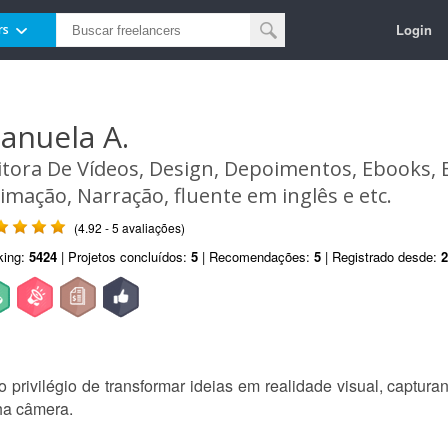
Login
rs
anuela A.
itora De Vídeos, Design, Depoimentos, Ebooks, E
imação, Narração, fluente em inglês e etc.
(4.92 - 5 avaliações)
king:
5424
| Projetos concluídos:
5
| Recomendações:
5
| Registrado desde:
2
privilégio de transformar ideias em realidade visual, captur
ha câmera.