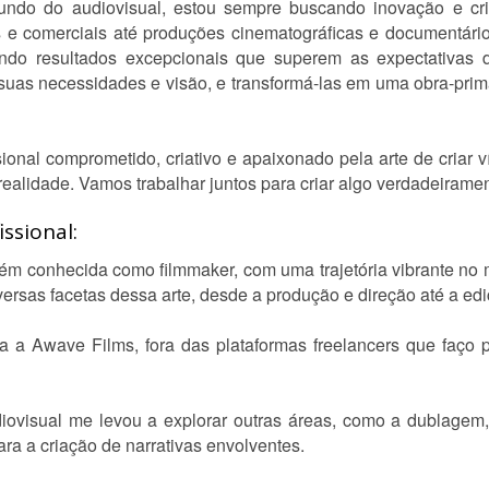
ndo do audiovisual, estou sempre buscando inovação e cri
s e comerciais até produções cinematográficas e documentário
ndo resultados excepcionais que superem as expectativas 
 suas necessidades e visão, e transformá-las em uma obra-prima
ional comprometido, criativo e apaixonado pela arte de criar v
realidade. Vamos trabalhar juntos para criar algo verdadeiramen
ssional:
ém conhecida como filmmaker, com uma trajetória vibrante no 
diversas facetas dessa arte, desde a produção e direção até a e
ra a Awave Films, fora das plataformas freelancers que faço 
iovisual me levou a explorar outras áreas, como a dublage
ara a criação de narrativas envolventes.