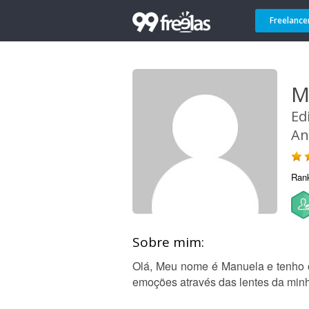
Freelance
M
Ed
An
Ran
Sobre mim:
Olá, Meu nome é Manuela e tenho o 
emoções através das lentes da min