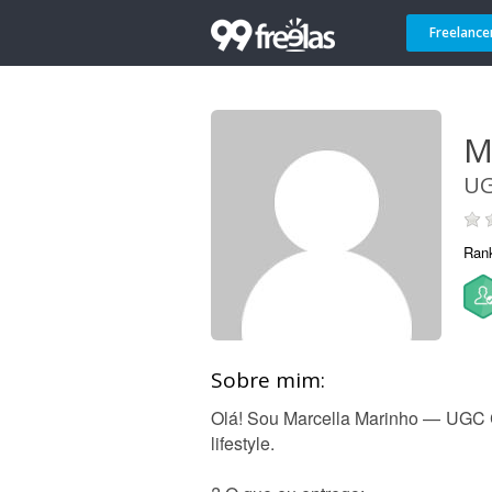
Freelance
M
UG
Ran
Sobre mim:
Olá! Sou Marcella Marinho — UGC C
lifestyle.