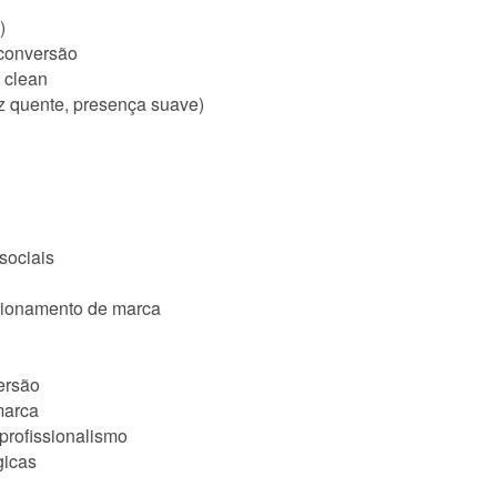
)
 conversão
 clean
uz quente, presença suave)
sociais
icionamento de marca
ersão
marca
profissionalismo
gicas