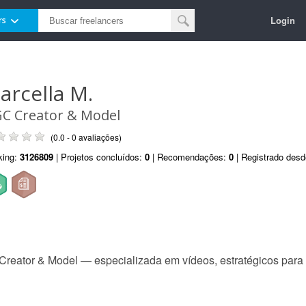
Login
rs
arcella M.
C Creator & Model
(0.0 - 0 avaliações)
king:
3126809
| Projetos concluídos:
0
| Recomendações:
0
| Registrado des
reator & Model — especializada em vídeos, estratégicos para 