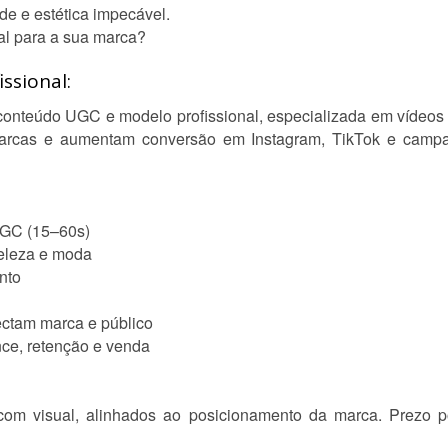
de e estética impecável.
nal para a sua marca?
ssional:
conteúdo UGC e modelo profissional, especializada em vídeos c
rcas e aumentam conversão em Instagram, TikTok e campa
 UGC (15–60s)
eleza e moda
nto
ectam marca e público
ce, retenção e venda
com visual, alinhados ao posicionamento da marca. Prezo po