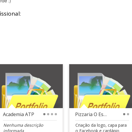
rde :)
ssional:
Academia ATP
Pizzaria O Especialista
1
2
3
4
1
2
Nenhuma descrição
Criação da logo, capa para
informada
o Facebook e cardápio