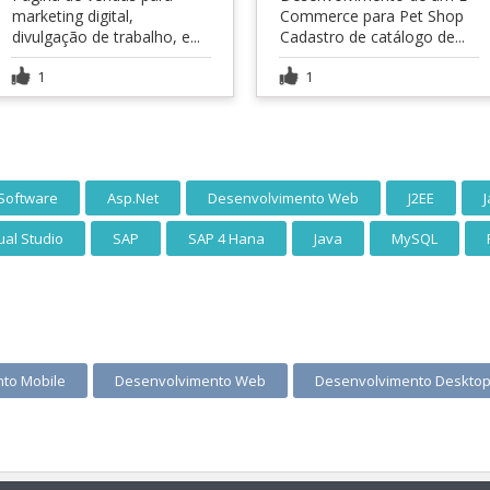
marketing digital,
Commerce para Pet Shop
divulgação de trabalho, e...
Cadastro de catálogo de...
1
1
 Software
Asp.Net
Desenvolvimento Web
J2EE
J
ual Studio
SAP
SAP 4 Hana
Java
MySQL
to Mobile
Desenvolvimento Web
Desenvolvimento Deskto