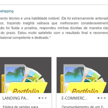
pshipping
ento técnico e uma habilidade notável. Ele foi extremamente antenad
tor, trazendo insights valiosos que melhoraram consideravelmen
ão foi fluida e proativa, respondeu minhas dúvidas de maneira cla
o do prazo. Estou muito satisfeito com o resultado final e recomen
issional competente e dedicado."
LANDING PAGE/PÁGINA DE VENDAS - PSICÓLOGOS E PSICÓ
E-COMMERCE PET SHOP - VENDA ON LINE- JAD APLICATIV
1
2
3
1
2
3
Página de vendas para
Desenvolvimento de um E-