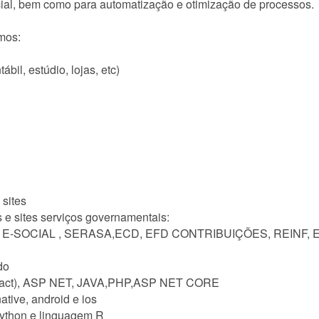
ial, bem como para automatização e otimização de processos.
mos:
bil, estúdio, lojas, etc)
 sites
 e sites serviços governamentais:
 E-SOCIAL , SERASA,ECD, EFD CONTRIBUIÇÕES, REINF, 
do
, react), ASP NET, JAVA,PHP,ASP NET CORE
native, android e ios
Python e linguagem R