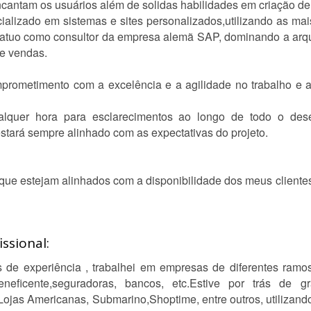
encantam os usuários além de solidas habilidades em criação d
alizado em sistemas e sites personalizados,utilizando as mais 
atuo como consultor da empresa alemã SAP, dominando a arqui
e vendas.
prometimento com a excelência e a agilidade no trabalho e
quer hora para esclarecimentos ao longo de todo o dese
 estará sempre alinhado com as expectativas do projeto.
ue estejam alinhados com a disponibilidade dos meus cliente
ssional:
de experiência , trabalhei em empresas de diferentes ramo
beneficente,seguradoras, bancos, etc.Estive por trás d
Lojas Americanas, Submarino,Shoptime, entre outros, utilizand