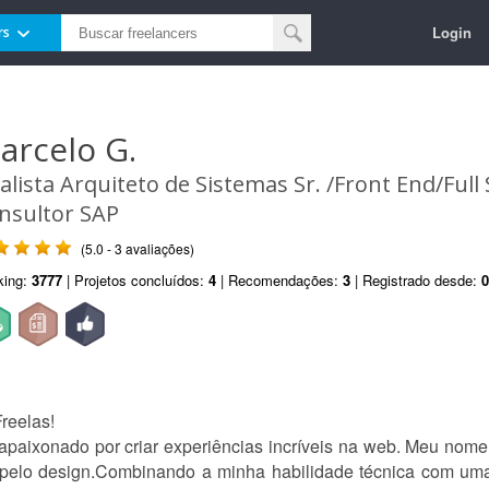
Login
rs
arcelo G.
alista Arquiteto de Sistemas Sr. /Front End/Full 
nsultor SAP
(5.0 - 3 avaliações)
king:
3777
| Projetos concluídos:
4
| Recomendações:
3
| Registrado desde:
0
reelas!
 apaixonado por criar experiências incríveis na web. Meu nom
pelo design.Combinando a minha habilidade técnica com uma v