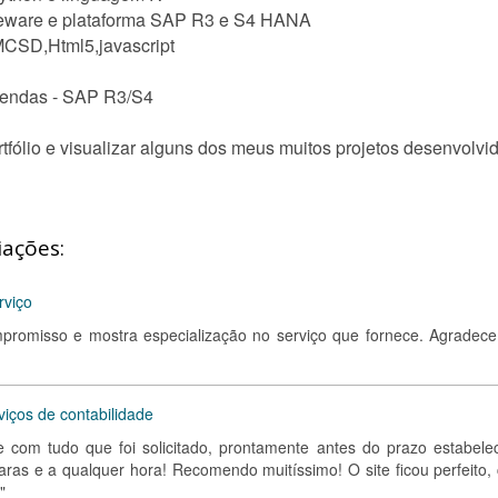
idleware e plataforma SAP R3 e S4 HANA
MCSD,Html5,javascript
Vendas - SAP R3/S4
tfólio e visualizar alguns dos meus muitos projetos desenvolvid
iações:
rviço
promisso e mostra especialização no serviço que fornece. Agradec
viços de contabilidade
 com tudo que foi solicitado, prontamente antes do prazo estabelec
ras e a qualquer hora! Recomendo muitíssimo! O site ficou perfeito,
"