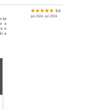
5.0
jul. 2024 - jul. 2024
o às
te a
ra e
do a