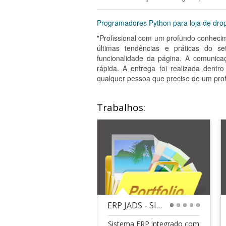
Programadores Python para loja de dro
"Profissional com um profundo conhecim
últimas tendências e práticas do se
funcionalidade da página. A comunicaç
rápida. A entrega foi realizada dentr
qualquer pessoa que precise de um prof
Trabalhos:
ERP JADS - SISTEMA INTEGRADO FINANCEIRO, CONTÁBIL,
1
2
3
4
5
Sistema ERP integrado com