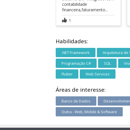
contabilidade
financeira,faturamento...
1
Habilidades:
.NET Framework
Arquitetura de
Programação C#
SQL
Vis
Flutter
Web Services
Áreas de interesse:
Banco de Dados
Desenvolvimen
Outra - Web, Mobile & Software