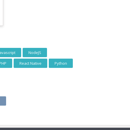
avascript
NodeJS
PHP
React Native
Python
p