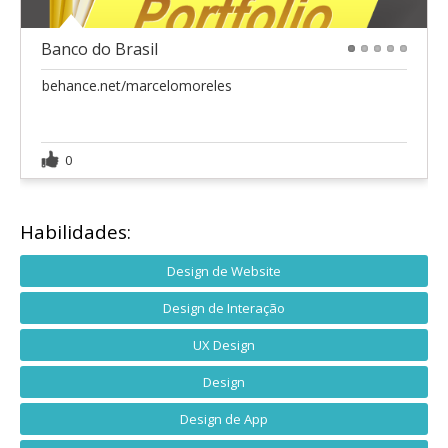
Banco do Brasil
1
2
3
4
5
behance.net/marcelomoreles
0
Habilidades:
Design de Website
Design de Interação
UX Design
Design
Design de App