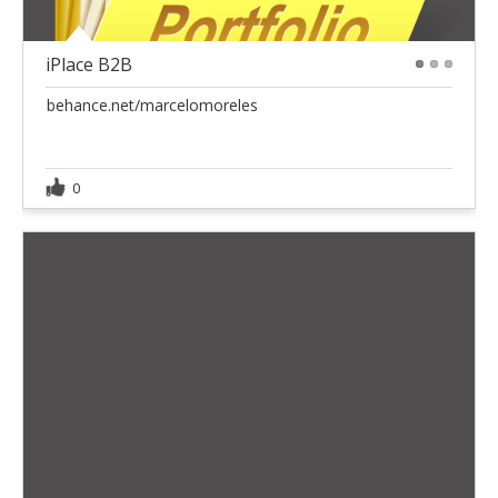
iPlace B2B
1
2
3
behance.net/marcelomoreles
0