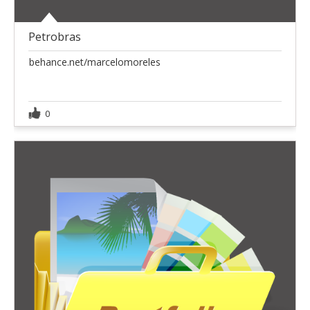
Petrobras
behance.net/marcelomoreles
0