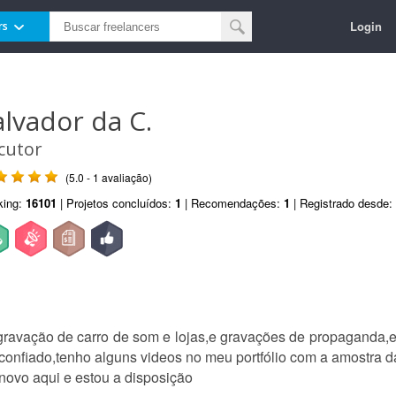
Login
rs
alvador da C.
cutor
(5.0 - 1 avaliação)
king:
16101
| Projetos concluídos:
1
| Recomendações:
1
| Registrado desde:
ravação de carro de som e lojas,e gravações de propaganda,e
confiado,tenho alguns videos no meu portfólio com a amostra
novo aqui e estou a disposição