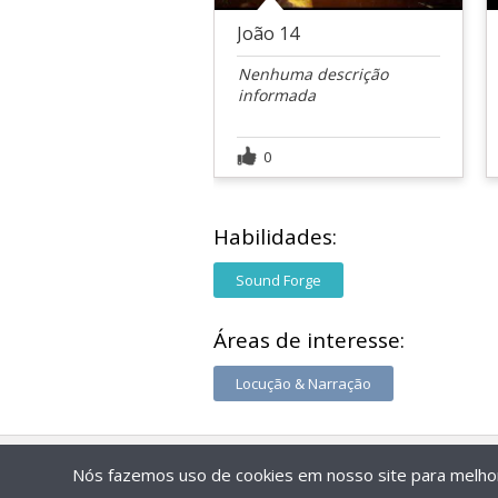
João 14
Nenhuma descrição
informada
0
Habilidades:
Sound Forge
Áreas de interesse:
Locução & Narração
Nós fazemos uso de cookies em nosso site para melhora