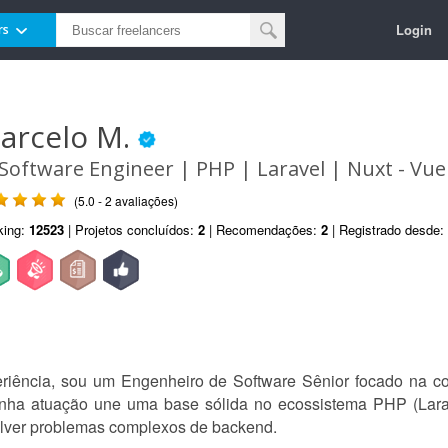
Login
rs
arcelo M.
 Software Engineer | PHP | Laravel | Nuxt - Vu
(5.0 - 2 avaliações)
king:
12523
| Projetos concluídos:
2
| Recomendações:
2
| Registrado desde:
ência, sou um Engenheiro de Software Sênior focado na con
nha atuação une uma base sólida no ecossistema PHP (Larav
olver problemas complexos de backend.