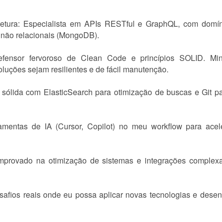
tetura: Especialista em APIs RESTful e GraphQL, com dom
 não relacionais (MongoDB).
efensor fervoroso de Clean Code e princípios SOLID. Mi
luções sejam resilientes e de fácil manutenção.
sólida com ElasticSearch para otimização de buscas e Git p
ramentas de IA (Cursor, Copilot) no meu workflow para ace
mprovado na otimização de sistemas e integrações complex
safios reais onde eu possa aplicar novas tecnologias e dese