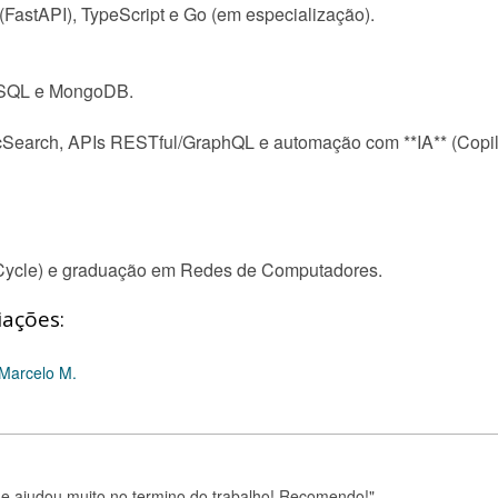
(FastAPI), TypeScript e Go (em especialização).
ySQL e MongoDB.
ticSearch, APIs RESTful/GraphQL e automação com **IA** (Copil
 Cycle) e graduação em Redes de Computadores.
iações:
 Marcelo M.
 me ajudou muito no termino do trabalho! Recomendo!"