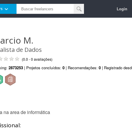
Login
rs
arcio M.
alista de Dados
(0.0 - 0 avaliações)
king:
2873253
| Projetos concluídos:
0
| Recomendações:
0
| Registrado des
 na area de informática
ssional: