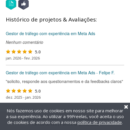
Histórico de projetos & Avaliações:
Gestor de tráfego com experiência em Meta Ads
Nenhum comentário
5.0
jan. 2026 - fev. 2026
Gestor de tráfego com experiência em Meta Ads - Felipe F.
"solicito, responde aos questionamentos e da feedbacks claros"
5.0
dez. 2025 - jan. 2026
Nós fazemos uso de cookies em nosso site para melhorar
a sua experiência. Ao utilizar a 99Freelas, você aceita o uso
@2014-2026 99Freelas. Todos os direitos reservados.
de cookies de acordo com a nossa
política de privacidade
.
Termos de uso
|
Política de privacidade