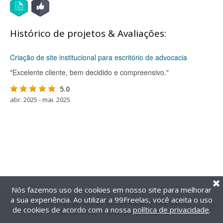
Histórico de projetos & Avaliações:
Criação de site institucional para escritório de advocacia
"Excelente cliente, bem decidido e compreensivo."
5.0
abr. 2025 - mai. 2025
Nós fazemos uso de cookies em nosso site para melhorar
a sua experiência. Ao utilizar a 99Freelas, você aceita o uso
@2014-2026 99Freelas. Todos os direitos reservados.
de cookies de acordo com a nossa
política de privacidade
.
Termos de uso
|
Política de privacidade