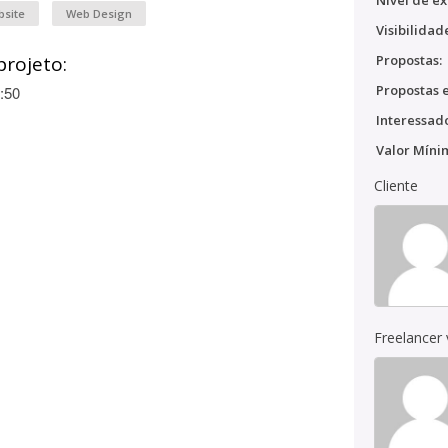
Nível de ex
bsite
Web Design
Visibilidad
projeto:
Propostas:
Propostas e
:50
Interessado
Valor Míni
Cliente
Freelancer