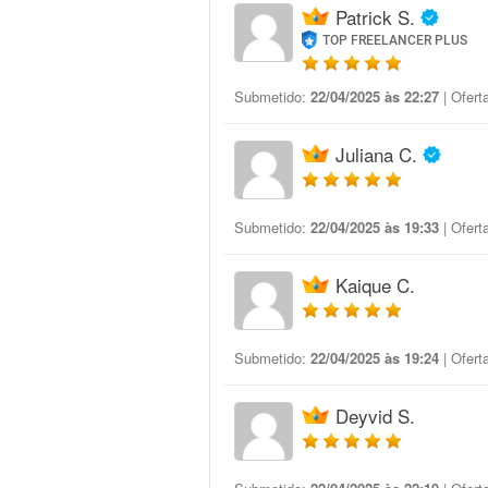
Patrick S.
TOP FREELANCER PLUS
Submetido:
22/04/2025 às 22:27
| Ofert
Juliana C.
Submetido:
22/04/2025 às 19:33
| Ofert
Kaique C.
Submetido:
22/04/2025 às 19:24
| Ofert
Deyvid S.