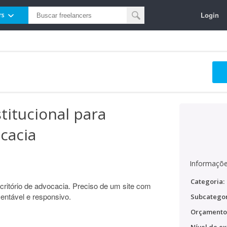
Login
rs
stitucional para
cacia
Informaçõe
Categoria:
scritório de advocacia. Preciso de um site com
ntável e responsivo.
Subcategor
Orçamento