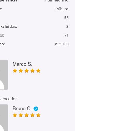
periência:
Intermediário
e:
Público
56
xcluídas:
3
s:
71
mo:
R$ 50,00
Marco S.
 vencedor
Bruno C.