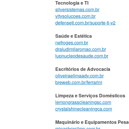
Tecnologia e TI
silversistemas.com.br
vitysolucoes.com.br
defenseti.com.br/suporte-ti-v2
Saúde e Estética
nefroges.com.br
draludimilaromao.com.br
lupnucleodesaude.com.br
Escritórios de Advocacia
oliveiraelimaadv.com.br
breweb.com.br/ferrarini
Limpeza e Serviços Domésticos
lemongrasscleaningsc.com
crystalshinecleaningca.com
Maquinário e Equipamentos Pes
minasbrasilmp.com.br