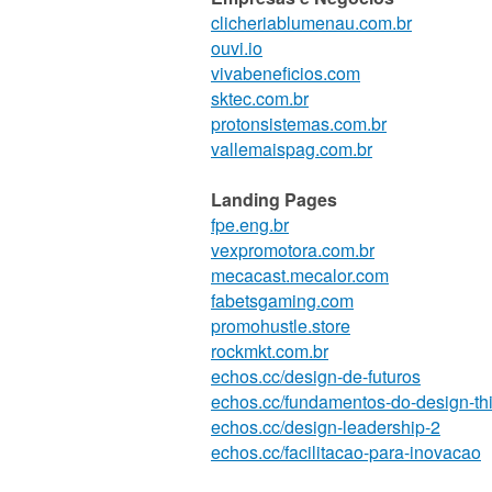
clicheriablumenau.com.br
ouvi.io
vivabeneficios.com
sktec.com.br
protonsistemas.com.br
vallemaispag.com.br
Landing Pages
fpe.eng.br
vexpromotora.com.br
mecacast.mecalor.com
fabetsgaming.com
promohustle.store
rockmkt.com.br
echos.cc/design-de-futuros
echos.cc/fundamentos-do-design-th
echos.cc/design-leadership-2
echos.cc/facilitacao-para-inovacao