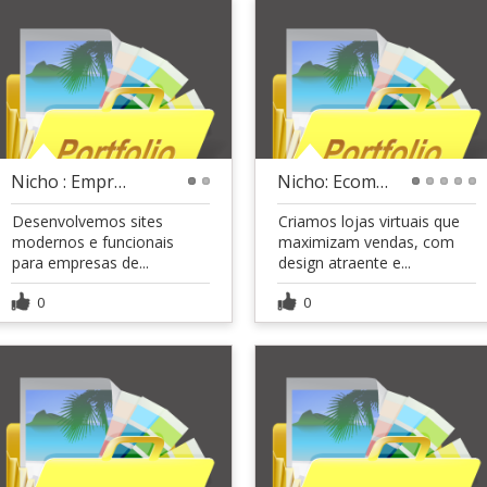
Nicho : Empresas de Tecnologia 02
Nicho: Ecommerce
1
2
1
2
3
4
5
Desenvolvemos sites
Criamos lojas virtuais que
modernos e funcionais
maximizam vendas, com
para empresas de...
design atraente e...
0
0