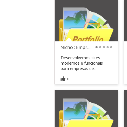
Nicho : Empresas de Tecnologia 01
1
2
3
4
5
Desenvolvemos sites
modernos e funcionais
para empresas de...
0