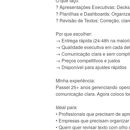
O que faço:
? Apresentações Executivas: Decks i
? Planilhas e Dashboards: Organizaç
? Revisão de Textos: Correção, clar
Por que escolher:
→ Entrega rápida (24-48h na maiori
→ Qualidade executiva em cada de
→ Comunicação clara e sem compl
→ Preços competitivos e justos
→ Disponível para ajustes rápidos
Minha experiência:
Passei 25+ anos gerenciando opera
comunicação clara. Agora coloco tod
Ideal para:
• Profissionais que precisam de ap
• Empresas que precisam organizar
• Quem quer revisar texto com olh