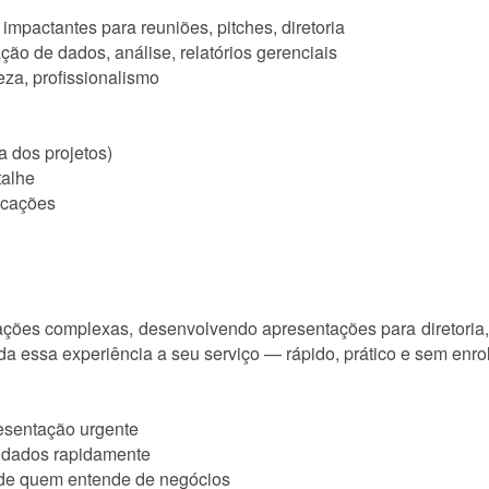
mpactantes para reuniões, pitches, diretoria
ão de dados, análise, relatórios gerenciais
eza, profissionalismo
a dos projetos)
talhe
icações
ções complexas, desenvolvendo apresentações para diretoria
a essa experiência a seu serviço — rápido, prático e sem enro
resentação urgente
 dados rapidamente
o de quem entende de negócios