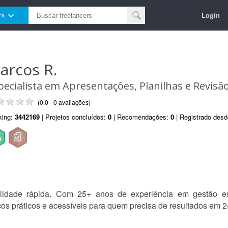
Login
rs
arcos R.
pecialista em Apresentações, Planilhas e Revisã
(0.0 - 0 avaliações)
king:
3442169
| Projetos concluídos:
0
| Recomendações:
0
| Registrado des
alidade rápida. Com 25+ anos de experiência em gestão es
ços práticos e acessíveis para quem precisa de resultados em 2