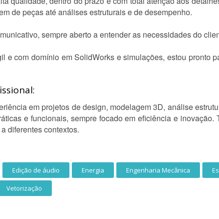
lta qualidade, dentro do prazo e com total atenção aos detalhes
em de peças até análises estruturais e de desempenho.
unicativo, sempre aberto a entender as necessidades do client
gil e com domínio em SolidWorks e simulações, estou pronto p
ssional:
ência em projetos de design, modelagem 3D, análise estrutur
ticas e funcionais, sempre focado em eficiência e inovação.
a diferentes contextos.
Edição de áudio
Energia
Engenharia Mecânica
E
Vetorização