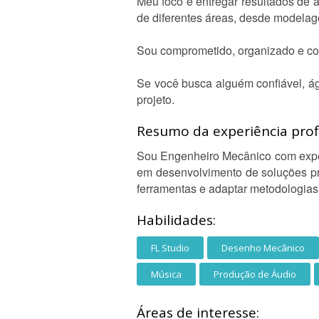
Meu foco é entregar resultados de a
de diferentes áreas, desde modelag
Sou comprometido, organizado e com
Se você busca alguém confiável, á
projeto.
Resumo da experiência profi
Sou Engenheiro Mecânico com experi
em desenvolvimento de soluções prá
ferramentas e adaptar metodologias 
Habilidades:
FL Studio
Desenho Mecânico
Música
Produção de Áudio
Áreas de interesse: