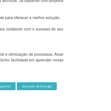
 técnicos. Já trabalhei com projetos
e para oferecer a melhor solução.
ara colaborar com o sucesso do seu
al e otimização de processos. Atuei
 Tenho facilidade em aprender novas
spanhol
Geração de Energia