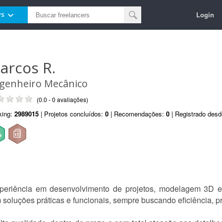
Login
rs
arcos R.
genheiro Mecânico
(0.0 - 0 avaliações)
king:
2989015
| Projetos concluídos:
0
| Recomendações:
0
| Registrado des
eriência em desenvolvimento de projetos, modelagem 3D e
 soluções práticas e funcionais, sempre buscando eficiência, p