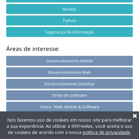
NodeJS
Python
Segurança da Informação
Áreas de interesse:
Desenvolvimento Mobile
Desenvolvimento Web
Desenvolvimento Desktop
Teste de Software
Outra - Web, Mobile & Software
Nós fazemos uso de cookies em nosso site para melhorar
a sua experiência. Ao utilizar a 99Freelas, você aceita o uso
@2014-2026 99Freelas. Todos os direitos reservados.
de cookies de acordo com a nossa
política de privacidade
.
Termos de uso
|
Política de privacidade