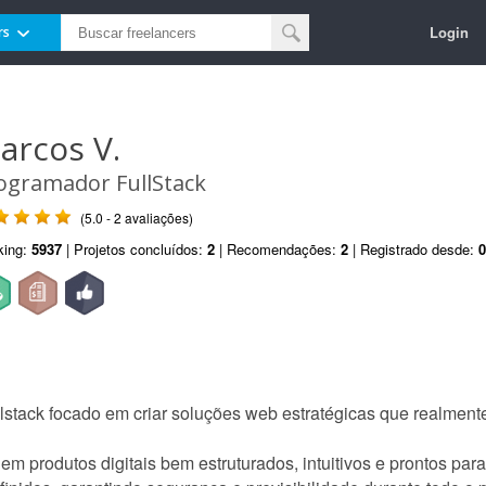
Login
rs
arcos V.
ogramador FullStack
(5.0 - 2 avaliações)
king:
5937
| Projetos concluídos:
2
| Recomendações:
2
| Registrado desde:
0
lstack focado em criar soluções web estratégicas que realment
 em produtos digitais bem estruturados, intuitivos e prontos pa