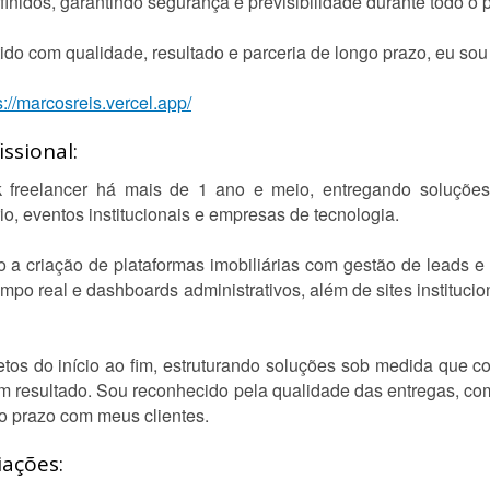
nidos, garantindo segurança e previsibilidade durante todo o p
o com qualidade, resultado e parceria de longo prazo, eu sou 
s://marcosreis.vercel.app/
ssional:
 freelancer há mais de 1 ano e meio, entregando soluções 
, eventos institucionais e empresas de tecnologia.
o a criação de plataformas imobiliárias com gestão de leads e 
o real e dashboards administrativos, além de sites institucio
etos do início ao fim, estruturando soluções sob medida que 
em resultado. Sou reconhecido pela qualidade das entregas, 
o prazo com meus clientes.
iações: