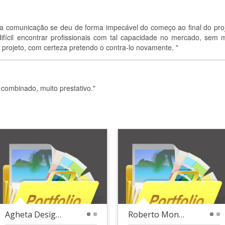
 a comunicação se deu de forma impecável do começo ao final do proj
ifícil encontrar profissionais com tal capacidade no mercado, sem m
rojeto, com certeza pretendo o contra-lo novamente. "
combinado, muito prestativo."
Agheta Designer Lading Page
Roberto Monteiro Advocacia - Landing Page
1
2
1
2