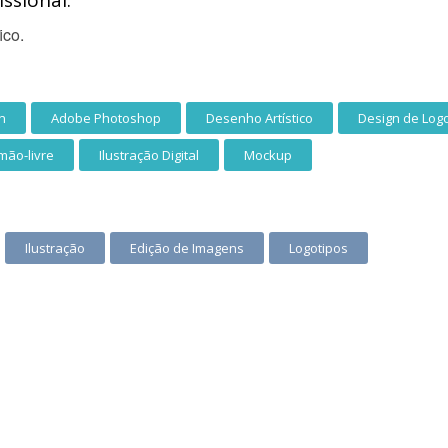
ssional:
ico.
n
Adobe Photoshop
Desenho Artístico
Design de Log
 mão-livre
Ilustração Digital
Mockup
Ilustração
Edição de Imagens
Logotipos