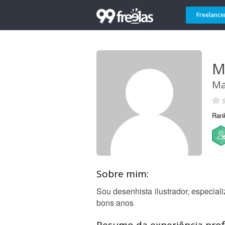
Freelance
M
Ma
Ran
Sobre mim:
Sou desenhista ilustrador, especia
bons anos