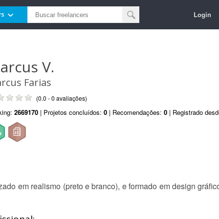
Login
rs
arcus V.
rcus Farias
(0.0 - 0 avaliações)
king:
2669170
| Projetos concluídos:
0
| Recomendações:
0
| Registrado des
lizado em realismo (preto e branco), e formado em design gráfi