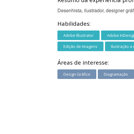
Resumo da experiência profi
Desenhista, ilustrador, designer gráf
Habilidades:
Adobe Illustrator
Adobe InDesig
Edição de Imagens
Ilustração a
Áreas de interesse:
Design Gráfico
Diagramação