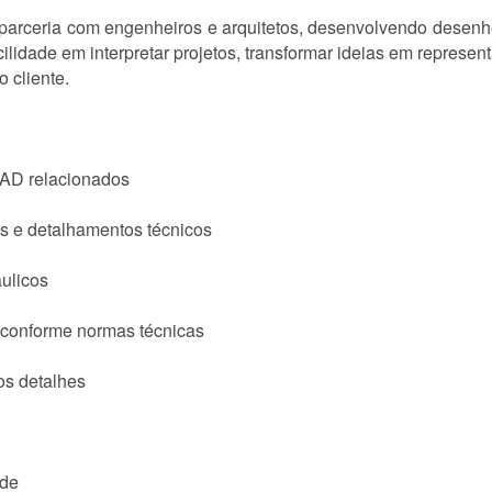
em parceria com engenheiros e arquitetos, desenvolvendo dese
ilidade em interpretar projetos, transformar ideias em represen
 cliente.
AD relacionados
as e detalhamentos técnicos
áulicos
conforme normas técnicas
os detalhes
ade