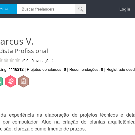
Login
rs
arcus V.
dista Profissional
(0.0 - 0 avaliações)
king:
1116212
| Projetos concluídos:
0
| Recomendações:
0
| Registrado des
lida experiência na elaboração de projetos técnicos e d
por computador. Atuo na criação de plantas arquitetônicas,
cisão, clareza e cumprimento de prazos.