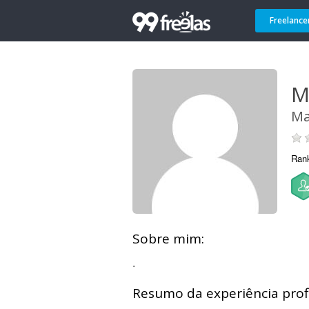
Freelance
M
Ma
Ran
Sobre mim:
.
Resumo da experiência profi