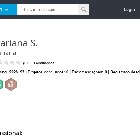
Login
rs
ariana S.
riana
(0.0 - 0 avaliações)
king:
2228193
| Projetos concluídos:
0
| Recomendações:
0
| Registrado des
ssional: