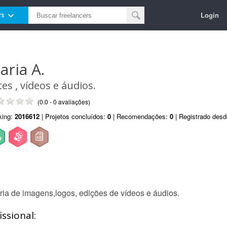
Login
rs
aria A.
tes , vídeos e áudios.
(0.0 - 0 avaliações)
king:
2016612
| Projetos concluídos:
0
| Recomendações:
0
| Registrado des
ria de imagens,logos, edições de vídeos e áudios.
ssional: