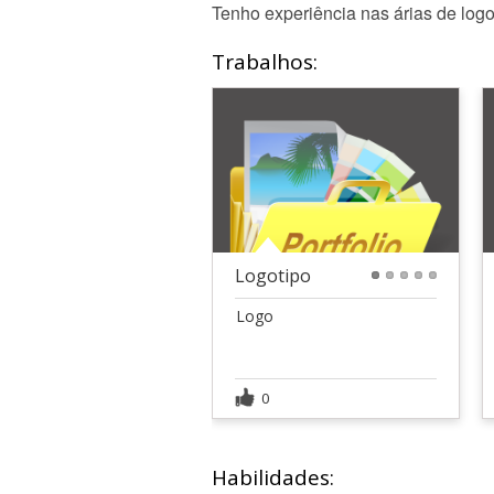
Tenho experiência nas árias de log
Trabalhos:
Logotipo
1
2
3
4
5
Logo
0
Habilidades: