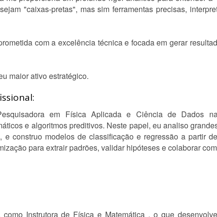
jam "caixas-pretas", mas sim ferramentas precisas, interpre
rometida com a excelência técnica e focada em gerar resultad
u maior ativo estratégico.
ssional:
Pesquisadora em Física Aplicada e Ciência de Dados 
icos e algoritmos preditivos. Neste papel, eu analiso grand
, e construo modelos de classificação e regressão a partir de
imização para extrair padrões, validar hipóteses e colaborar com
a como Instrutora de Física e Matemática , o que desenvol