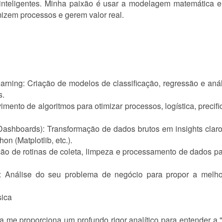
nteligentes. Minha paixão é usar a modelagem matemática e
mizem processos e gerem valor real.
ning: Criação de modelos de classificação, regressão e anál
s.
ento de algoritmos para otimizar processos, logística, precif
ashboards): Transformação de dados brutos em insights claro
n (Matplotlib, etc.).
o de rotinas de coleta, limpeza e processamento de dados par
 Análise do seu problema de negócio para propor a melhor
sica
me proporciona um profundo rigor analítico para entender a "f