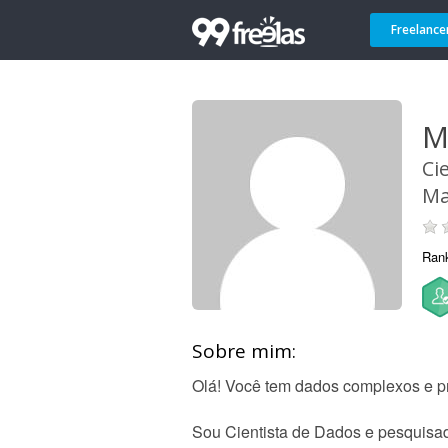
Freelance
M
Ci
Ma
Ran
Sobre mim:
Olá! Você tem dados complexos e pr
Sou Cientista de Dados e pesquisad