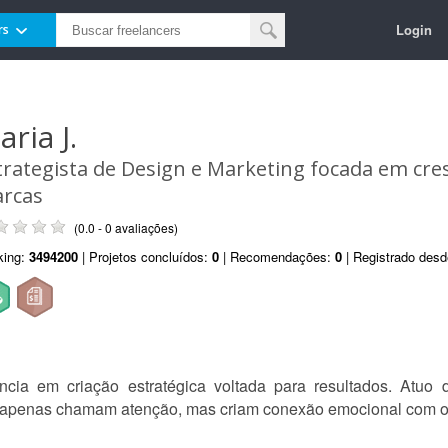
Login
rs
ria J.
trategista de Design e Marketing focada em cr
rcas
(0.0 - 0 avaliações)
king:
3494200
| Projetos concluídos:
0
| Recomendações:
0
| Registrado des
cia em criação estratégica voltada para resultados. Atuo 
o apenas chamam atenção, mas criam conexão emocional com 