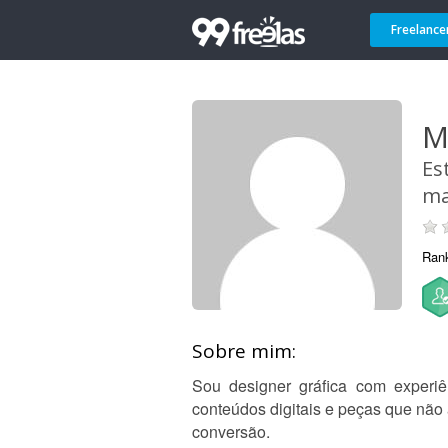
Freelance
Ma
Es
ma
Ran
Sobre mim:
Sou designer gráfica com experiên
conteúdos digitais e peças que nã
conversão.