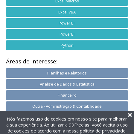
Excel Macros
Excel VBA
Power BI
PowerBI
Python
Áreas de interesse:
Planilhas e Relatórios
Análise de Dados & Estatística
Financeiro
Outra - Administração & Contabilidade
Nós fazemos uso de cookies em nosso site para melhorar
a sua experiência. Ao utilizar a 99Freelas, você aceita o uso
@2014-2026 99Freelas. Todos os direitos reservados.
de cookies de acordo com a nossa
política de privacidade
.
Termos de uso
|
Política de privacidade