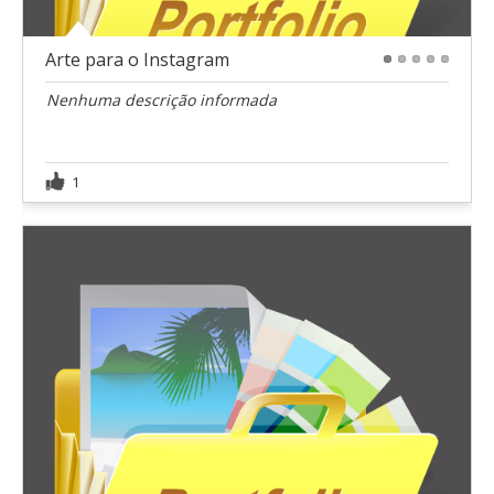
Arte para o Instagram
1
2
3
4
5
Nenhuma descrição informada
1