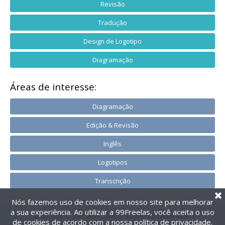
Revisão
Tradução
Design de Logotipo
Diagramação
Áreas de interesse:
Diagramação
Edição & Revisão
Inglês
Logotipos
Transcrição
Nós fazemos uso de cookies em nosso site para melhorar
a sua experiência. Ao utilizar a 99Freelas, você aceita o uso
@2014-2026 99Freelas. Todos os direitos reservados.
de cookies de acordo com a nossa
política de privacidade
.
Termos de uso
|
Política de privacidade