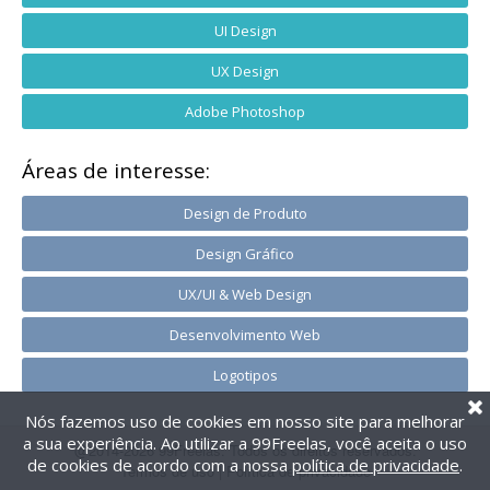
UI Design
UX Design
Adobe Photoshop
Áreas de interesse:
Design de Produto
Design Gráfico
UX/UI & Web Design
Desenvolvimento Web
Logotipos
Nós fazemos uso de cookies em nosso site para melhorar
a sua experiência. Ao utilizar a 99Freelas, você aceita o uso
@2014-2026 99Freelas. Todos os direitos reservados.
de cookies de acordo com a nossa
política de privacidade
.
Termos de uso
|
Política de privacidade