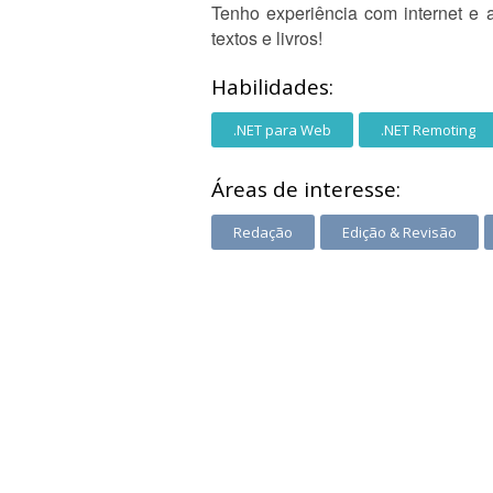
Tenho experiência com internet e 
textos e livros!
Habilidades:
.NET para Web
.NET Remoting
Áreas de interesse:
Redação
Edição & Revisão