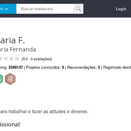
Login
rs
aria F.
ria Fernanda
(0.0 - 0 avaliações)
king:
3349137
| Projetos concluídos:
0
| Recomendações:
0
| Registrado des
ara trabalhar e fazer as atitudes e deveres
ssional: