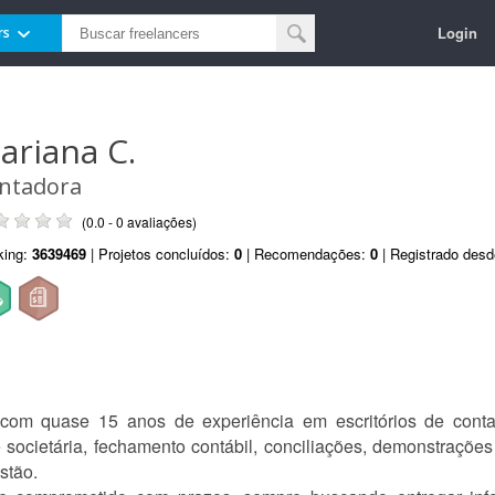
Login
rs
ariana C.
ntadora
(0.0 - 0 avaliações)
king:
3639469
| Projetos concluídos:
0
| Recomendações:
0
| Registrado des
l com quase 15 anos de experiência em escritórios de conta
societária, fechamento contábil, conciliações, demonstrações 
stão.