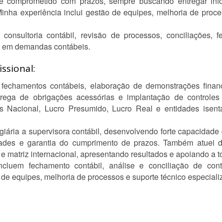
do e comprometido com prazos, sempre buscando entregar in
inha experiência inclui gestão de equipes, melhoria de proc
 consultoria contábil, revisão de processos, conciliações, 
co em demandas contábeis.
ssional:
m fechamentos contábeis, elaboração de demonstrações financ
ntrega de obrigações acessórias e implantação de controle
Nacional, Lucro Presumido, Lucro Real e entidades isenta
tagiária a supervisora contábil, desenvolvendo forte capacidad
idades e garantia do cumprimento de prazos. Também atuei 
s e matriz internacional, apresentando resultados e apoiando a 
ncluem fechamento contábil, análise e conciliação de con
o de equipes, melhoria de processos e suporte técnico especiali