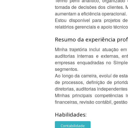
Tenho perfil analítico, organiza
tomada de decisões dos clientes. M
aumentam a eficiência operacional.
Estou disponível para projetos de
relatórios gerenciais e apoio técni
Resumo da experiência profi
Minha trajetória inclui atuação e
auditorias internas e externas, e
empresas enquadradas no Simples 
segmentos.
Ao longo da carreira, evoluí de es
de processos, definição de prior
diretorias, auditorias independente
Minhas principais competências i
financeiras, revisão contábil, gestã
Habilidades:
Contabilidade