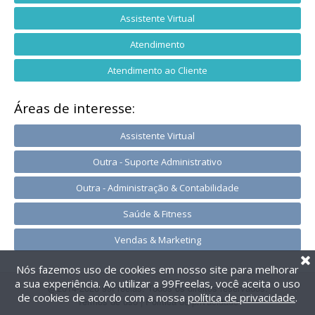
Assistente Virtual
Atendimento
Atendimento ao Cliente
Áreas de interesse:
Assistente Virtual
Outra - Suporte Administrativo
Outra - Administração & Contabilidade
Saúde & Fitness
Vendas & Marketing
Nós fazemos uso de cookies em nosso site para melhorar
a sua experiência. Ao utilizar a 99Freelas, você aceita o uso
@2014-2026 99Freelas. Todos os direitos reservados.
de cookies de acordo com a nossa
política de privacidade
.
Termos de uso
|
Política de privacidade