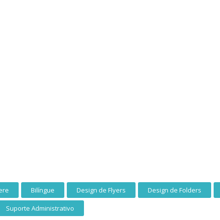
ere
Bilíngue
Design de Flyers
Design de Folders
Suporte Administrativo