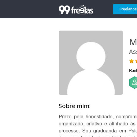
Freelance
M
As
Ran
Sobre mim:
Prezo pela honestidade, comprome
organizado, criativo e alinhado à
processo. Sou graduanda em Psico