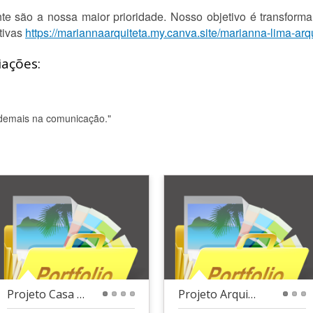
nte são a nossa maior prioridade. Nosso objetivo é transforma
tivas
https://mariannaarquiteta.my.canva.site/marianna-lima-arqu
iações:
 demais na comunicação."
Projeto Casa Aconchego
Projeto Arquitetônico
1
2
3
4
1
2
3