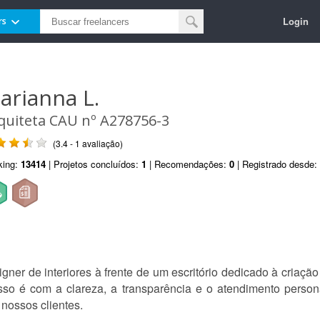
Login
rs
arianna L.
quiteta CAU nº A278756-3
(3.4 - 1 avaliação)
king:
13414
| Projetos concluídos:
1
| Recomendações:
0
| Registrado desde:
gner de interiores à frente de um escritório dedicado à criaçã
so é com a clareza, a transparência e o atendimento person
 nossos clientes.