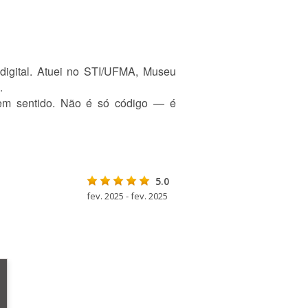
 digital. Atuei no STI/UFMA, Museu
.
azem sentido. Não é só código — é
5.0
fev. 2025 - fev. 2025