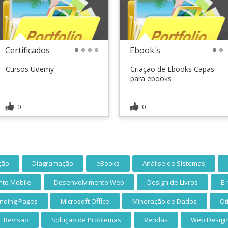
Certificados
Ebook's
1
2
3
4
1
2
Cursos Udemy
Criação de Ebooks Capas
para ebooks
0
0
ção
Diagramação
eBooks
Análise de Sistemas
to Mobile
Desenvolvimento Web
Design de Livros
E-
nding Pages
Microsoft Office
Mineração de Dados
Ot
Revisão
Solução de Problemas
Vendas
Web Design