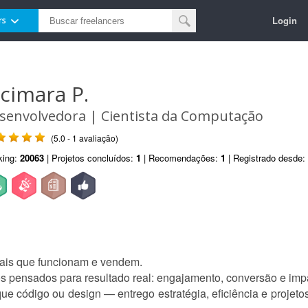
Login
rs
ucimara P.
senvolvedora | Cientista da Computação
(5.0 - 1 avaliação)
king:
20063
| Projetos concluídos:
1
| Recomendações:
1
| Registrado desde:
tais que funcionam e vendem.
os pensados para resultado real: engajamento, conversão e imp
ue código ou design — entrego estratégia, eficiência e projet