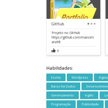
GitHub
1
2
3
Projeto no GitHub
https://github.com/maricim
ara98
0
Habilidades:
Escrita
Wordpress
Digita
Banco De Dados
Desenvolvimen
Gerenciamento
Inglês
La
Programação
Publicidade