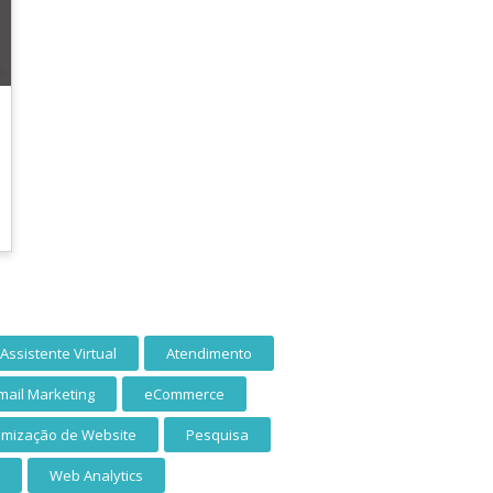
Assistente Virtual
Atendimento
mail Marketing
eCommerce
imização de Website
Pesquisa
Web Analytics