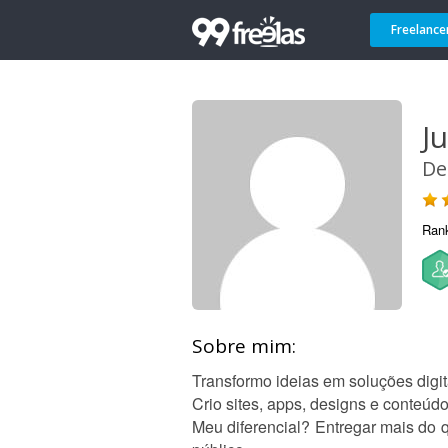
Freelance
J
De
Ran
Sobre mim:
Transformo ideias em soluções digi
Crio sites, apps, designs e conteúd
Meu diferencial? Entregar mais do q