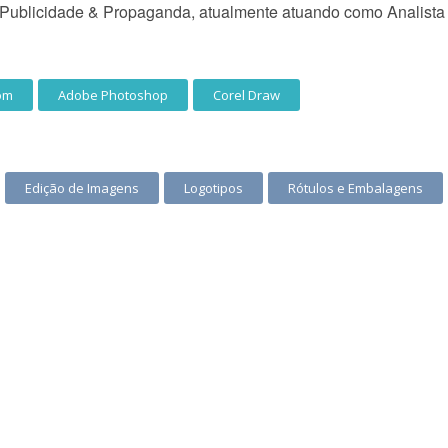
ublicidade & Propaganda, atualmente atuando como Analista 
om
Adobe Photoshop
Corel Draw
Edição de Imagens
Logotipos
Rótulos e Embalagens