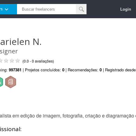
Login
rs
arielen N.
signer
(0.0 - 0 avaliações)
king:
997381
| Projetos concluídos:
0
| Recomendações:
0
| Registrado desd
alista em edição de imagem, fotografia, criação e diagramação 
ssional: