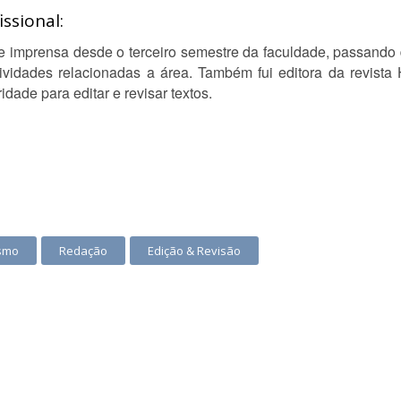
ssional:
 imprensa desde o terceiro semestre da faculdade, passando d
tividades relacionadas a área. Também fui editora da revis
idade para editar e revisar textos.
ismo
Redação
Edição & Revisão