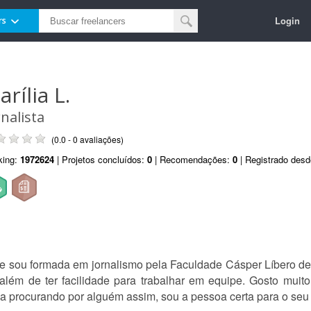
Login
rs
rília L.
rnalista
(0.0 - 0 avaliações)
king:
1972624
| Projetos concluídos:
0
| Recomendações:
0
| Registrado des
 e sou formada em jornalismo pela Faculdade Cásper Líbero d
lém de ter facilidade para trabalhar em equipe. Gosto muito
eja procurando por alguém assim, sou a pessoa certa para o seu 