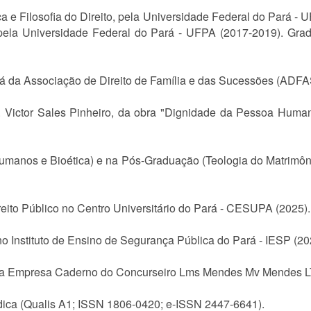
ca e Filosofia do Direito, pela Universidade Federal do Pará - 
ela Universidade Federal do Pará - UFPA (2017-2019). Grad
á da Associação de Direito de Família e das Sucessões (ADFA
. Victor Sales Pinheiro, da obra "Dignidade da Pessoa Human
Humanos e Bioética) e na Pós-Graduação (Teologia do Matrimôn
ito Público no Centro Universitário do Pará - CESUPA (2025).
 no Instituto de Ensino de Segurança Pública do Pará - IESP (20
s na Empresa Caderno do Concurseiro Lms Mendes Mv Mendes 
ídica (Qualis A1; ISSN 1806-0420; e-ISSN 2447-6641).