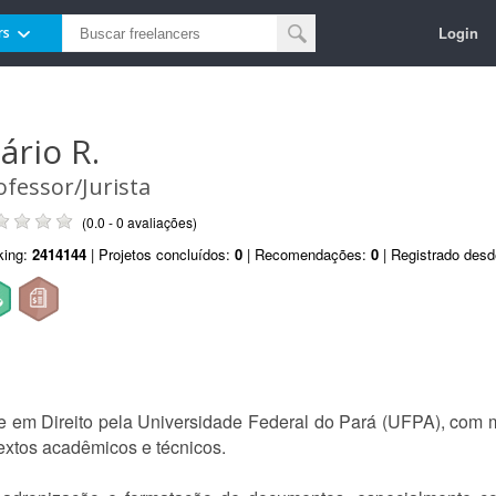
Login
rs
ário R.
ofessor/Jurista
(0.0 - 0 avaliações)
king:
2414144
| Projetos concluídos:
0
| Recomendações:
0
| Registrado des
e em Direito pela Universidade Federal do Pará (UFPA), com 
 textos acadêmicos e técnicos.