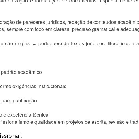
 padronização e formatação de documentos, especialmente 
oração de pareceres jurídicos, redação de conteúdos acadêmic
nicos, sempre com foco em clareza, precisão gramatical e adequa
são (inglês ↔ português) de textos jurídicos, filosóficos e
om padrão acadêmico
orme exigências institucionais
 para publicação
 e excelência técnica
fissionalismo e qualidade em projetos de escrita, revisão e tra
ssional: