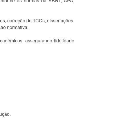
conforme as normas da ABNT, APA,
os, correção de TCCs, dissertações,
ção normativa.
 acadêmicos, assegurando fidelidade
dução.