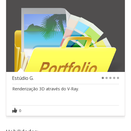
Estúdio G.
1
2
3
4
5
Renderização 3D através do V-Ray.
0