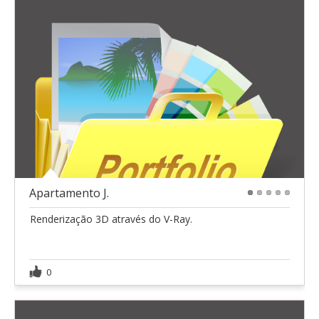
Apartamento J.
1
2
3
4
5
Renderização 3D através do V-Ray.
0