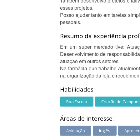
Também desenvolvo projetos criativo
esses projetos.
Posso ajudar tanto em tarefas simp
pessoais.
Resumo da experiência profi
Em um super mercado tive: Atuaçã
Desenvolvimento de responsabilida
atuação em outros setores.
Na farmácia que trabalho atualment
na organização da loja e recebimen
Habilidades:
Boa Escrita
Criação de Campan
Áreas de interesse:
Animação
Inglês
Aprese