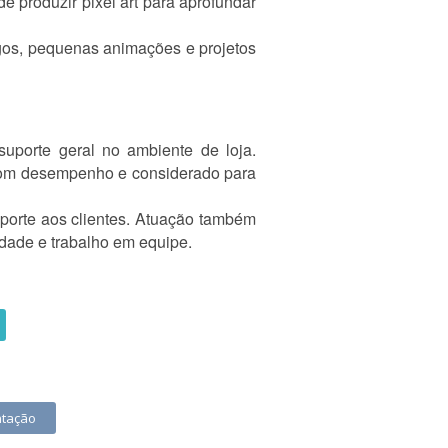
e produzir pixel art para aprofundar
ogos, pequenas animações e projetos
uporte geral no ambiente de loja.
 bom desempenho e considerado para
uporte aos clientes. Atuação também
dade e trabalho em equipe.
ntação