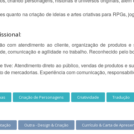
s, criando personagens, histórias e universos originais, além d
les quanto na criação de ideias e artes criativas para RPGs, j
ssional:
o com atendimento ao cliente, organização de produtos e s
de, comunicação e agilidade no trabalho. Reconhecido pelo
e tive: Atendimento direto ao público, vendas de produtos e s
to de mercadorias. Experiência com comunicação, responsabili
has
Criação de Personagens
Criatividade
Tradução
ntação
Outra - Design & Criação
Currículo & Carta de Aprese