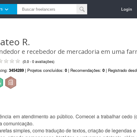
Login
rs
ateo R.
ndedor e recebedor de mercadoria em uma far
(0.0 - 0 avaliações)
king:
3454289
| Projetos concluídos:
0
| Recomendações:
0
| Registrado des
iência em atendimento ao público. Comecei a trabalhar cedo 
oa comunicação.
tarefas simples, como tradução de textos, criação de legendas e 