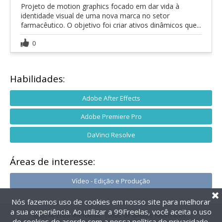
Projeto de motion graphics focado em dar vida à
identidade visual de uma nova marca no setor
farmacêutico. O objetivo foi criar ativos dinâmicos que...
0
Habilidades:
Adobe After Effects
Adobe Premiere Pro
DaVinci Resolve
Áreas de interesse:
Vídeo - Edição e Produção
Nós fazemos uso de cookies em nosso site para melhorar
a sua experiência. Ao utilizar a 99Freelas, você aceita o uso
@2014-2026 99Freelas. Todos os direitos reservados.
de cookies de acordo com a nossa
política de privacidade
.