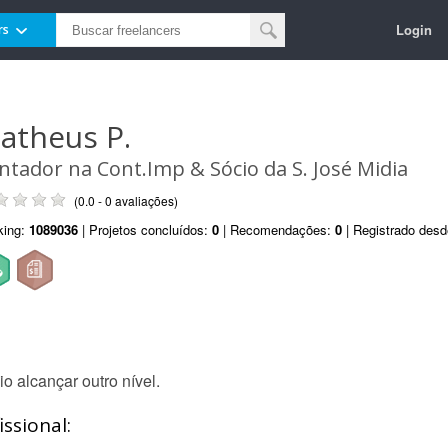
Login
rs
atheus P.
ntador na Cont.Imp & Sócio da S. José Midia
(0.0 - 0 avaliações)
king:
1089036
| Projetos concluídos:
0
| Recomendações:
0
| Registrado des
 alcançar outro nível.
ssional: