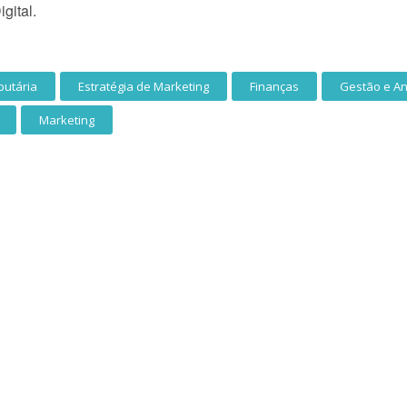
gital.
butária
Estratégia de Marketing
Finanças
Gestão e An
Marketing