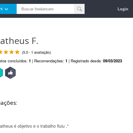
Login
rs
atheus F.
(5.0 - 1 avaliação)
etos concluídos:
1
| Recomendações:
1
| Registrado desde:
09/03/2023
iações:
theus é objetivo e o trabalho fluiu ."