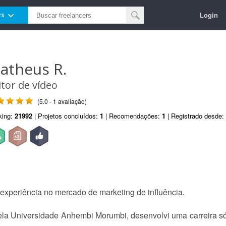
Login
rs
atheus R.
itor de vídeo
(5.0 - 1 avaliação)
king:
21992
| Projetos concluídos:
1
| Recomendações:
1
| Registrado desde:
 experiência no mercado de marketing de influência.
la Universidade Anhembi Morumbi, desenvolvi uma carreira só