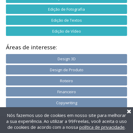
Edição de Fotografia
Edição de Textos
Edição de Vídeo
Áreas de interesse:
Design 3D
Design de Produto
Roteiro
Financeiro
Copywriting
Nós fazemos uso de cookies em nosso site para melhorar
a sua experiência. Ao utilizar a 99Freelas, você aceita o uso
@2014-2026 99Freelas. Todos os direitos reservados.
de cookies de acordo com a nossa
política de privacidade
.
Termos de uso
|
Política de privacidade