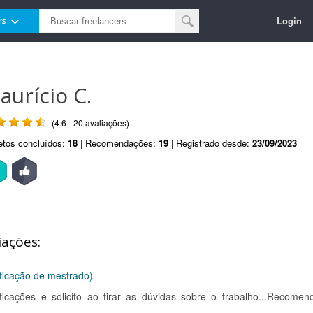
Login
rs
aurício C.
(4.6 - 20 avaliações)
etos concluídos:
18
| Recomendações:
19
| Registrado desde:
23/09/2023
iações:
ificação de mestrado)
cificações e solicito ao tirar as dúvidas sobre o trabalho...Recomen