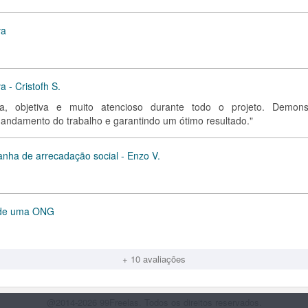
va
 - Cristofh S.
ra, objetiva e muito atencioso durante todo o projeto. Demons
 o andamento do trabalho e garantindo um ótimo resultado."
anha de arrecadação social - Enzo V.
a de uma ONG
+ 10 avaliações
@2014-2026 99Freelas. Todos os direitos reservados.