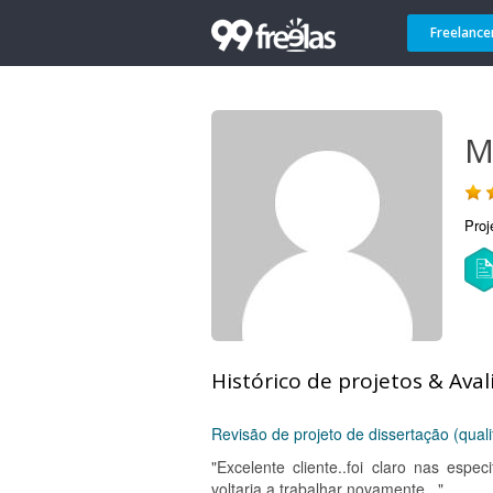
Freelance
M
Proj
Histórico de projetos & Aval
Revisão de projeto de dissertação (qual
"Excelente cliente..foi claro nas espe
voltaria a trabalhar novamente..."